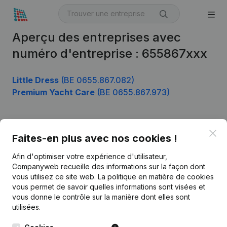
Aperçu des entreprises avec
numéro d'entreprise : 655867xxx
Little Dress
(BE 0655.867.082)
Premium Yacht Care
(BE 0655.867.973)
Clo
Produit
Faites-en plus avec nos cookies !
Informations d’entreprise
Afin d'optimiser votre expérience d'utilisateur,
Companyweb recueille des informations sur la façon dont
Monitoring
Français
vous utilisez ce site web.
La politique en matière de cookies
vous permet de savoir quelles informations sont visées et
Recherche internationale
vous donne le contrôle sur la manière dont elles sont
Kantorenpark Everest
Prospection
utilisées.
Leuvensesteenweg
iOS app
248D,