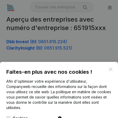
Aperçu des entreprises avec
numéro d'entreprise : 651915xxx
Dbb Invest
(BE 0651.915.224)
ClarityInsight
(BE 0651.915.521)
Clo
Produit
Faites-en plus avec nos cookies !
Informations d’entreprise
Afin d'optimiser votre expérience d'utilisateur,
Companyweb recueille des informations sur la façon dont
Monitoring
Français
vous utilisez ce site web.
La politique en matière de cookies
vous permet de savoir quelles informations sont visées et
Recherche internationale
vous donne le contrôle sur la manière dont elles sont
Kantorenpark Everest
Prospection
utilisées.
Leuvensesteenweg
iOS app
248D,