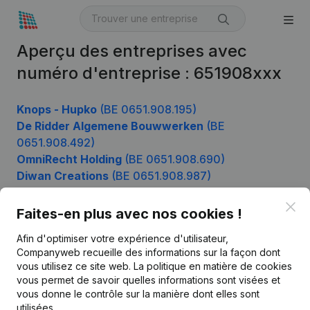
Aperçu des entreprises avec
numéro d'entreprise : 651908xxx
Knops - Hupko
(BE 0651.908.195)
De Ridder Algemene Bouwwerken
(BE
0651.908.492)
OmniRecht Holding
(BE 0651.908.690)
Diwan Creations
(BE 0651.908.987)
Clo
Faites-en plus avec nos cookies !
Produit
Afin d'optimiser votre expérience d'utilisateur,
Companyweb recueille des informations sur la façon dont
Informations d’entreprise
vous utilisez ce site web.
La politique en matière de cookies
vous permet de savoir quelles informations sont visées et
Monitoring
Français
vous donne le contrôle sur la manière dont elles sont
Recherche internationale
utilisées.