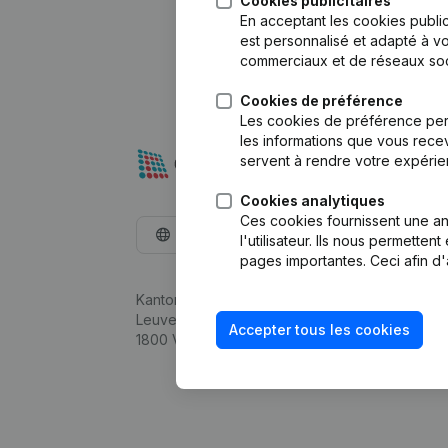
Cookies publicitaires
En acceptant les cookies public
est personnalisé et adapté à vo
commerciaux et de réseaux soc
Cookies de préférence
Les cookies de préférence per
les informations que vous recev
servent à rendre votre expérie
Cookies analytiques
Ces cookies fournissent une ana
Français
l'utilisateur. Ils nous permette
pages importantes. Ceci afin d'
Kantorenpark Everest
Leuvensesteenweg 248D,
Accepter tous les cookies
1800 Vilvoorde