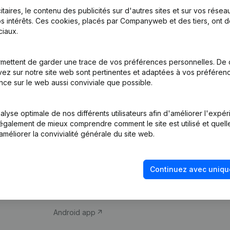
itaires, le contenu des publicités sur d'autres sites et sur vos rése
s intérêts. Ces cookies, placés par Companyweb et des tiers, ont d
iaux.
mettent de garder une trace de vos préférences personnelles. De 
ez sur notre site web sont pertinentes et adaptées à vos préférence
Produit
Thème
nce sur le web aussi conviviale que possible.
Informations
Compliance et pré
d’entreprise
fraude
lyse optimale de nos différents utilisateurs afin d'améliorer l'expé
nt également de mieux comprendre comment le site est utilisé et quell
Monitoring
Consulter des co
améliorer la convivialité générale du site web.
Recherche
Recherche de nu
internationale
Vérification de la 
Continuez avec uniqu
Prospection
iOS app
Android app