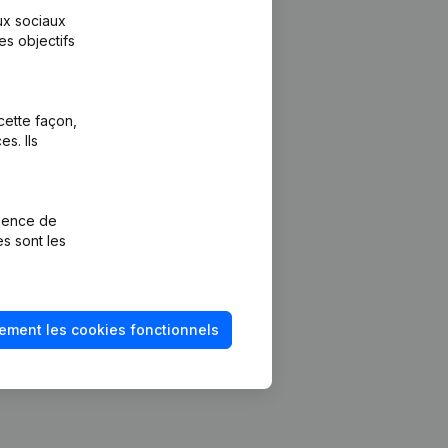
aux sociaux
es objectifs
cette façon,
s. Ils
Plateforme
vention de la
Intégrations
rience de
Intégrations
es sont les
mptes annuels
personnalisées
méro de TVA
Expérience de
paiement
solvabilité
ement les cookies fonctionnels
Contact
Tarifs