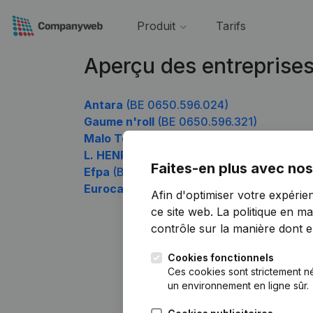
Produit
Tarifs
Aperçu des entreprise
Antara
(BE 0650.596.024)
Gaume n'roll
(BE 0650.596.321)
Malo Techniek
(BE 0650.596.420)
L. HENRARD CARDIOLOGIE
(BE 0650.596.
Faites-en plus avec nos
Efpa
(BE 0650.596.816)
Eurocar K&R
(BE 0650.596.915)
Afin d'optimiser votre expérie
ce site web.
La politique en ma
contrôle sur la manière dont ell
Cookies fonctionnels
Ces cookies sont strictement n
un environnement en ligne sûr.