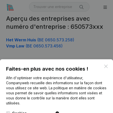
Aperçu des entreprises avec
numéro d'entreprise : 650573xxx
Het Werm Huis
(BE 0650.573.258)
Vmp Law
(BE 0650.573.456)
Clo
Produit
Faites-en plus avec nos cookies !
Informations d’entreprise
Afin d'optimiser votre expérience d'utilisateur,
Companyweb recueille des informations sur la façon dont
Monitoring
Français
vous utilisez ce site web.
La politique en matière de cookies
vous permet de savoir quelles informations sont visées et
Recherche internationale
vous donne le contrôle sur la manière dont elles sont
Kantorenpark Everest
Prospection
utilisées.
Leuvensesteenweg
iOS app
248D,