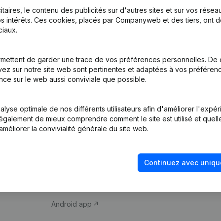
itaires, le contenu des publicités sur d'autres sites et sur vos rése
s intérêts. Ces cookies, placés par Companyweb et des tiers, ont d
iaux.
mettent de garder une trace de vos préférences personnelles. De 
ez sur notre site web sont pertinentes et adaptées à vos préférence
Produit
Thème
nce sur le web aussi conviviale que possible.
Informations
Compliance et pré
d’entreprise
fraude
lyse optimale de nos différents utilisateurs afin d'améliorer l'expé
nt également de mieux comprendre comment le site est utilisé et quell
Monitoring
Consulter des co
améliorer la convivialité générale du site web.
Recherche
Recherche de nu
internationale
Vérification de la 
Continuez avec uniqu
Prospection
iOS app
Android app