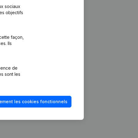
aux sociaux
es objectifs
cette façon,
s. Ils
Plateforme
vention de la
Intégrations
rience de
Intégrations
es sont les
mptes annuels
personnalisées
méro de TVA
Expérience de
paiement
solvabilité
ement les cookies fonctionnels
Contact
Tarifs