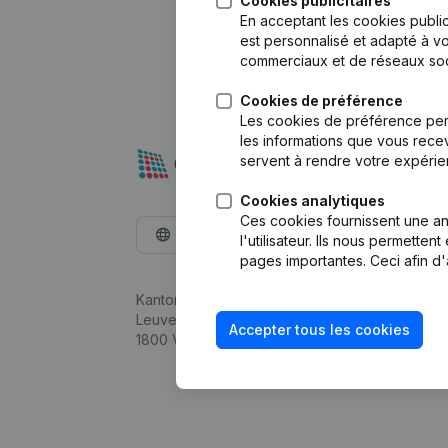
Cookies publicitaires
En acceptant les cookies public
est personnalisé et adapté à vo
commerciaux et de réseaux soc
Cookies de préférence
Les cookies de préférence per
les informations que vous recev
servent à rendre votre expérie
Cookies analytiques
Ces cookies fournissent une ana
Français
l'utilisateur. Ils nous permette
pages importantes. Ceci afin d'
Kantorenpark Everest
Leuvensesteenweg 248D,
Accepter tous les cookies
1800 Vilvoorde