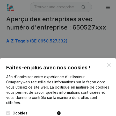
Aperçu des entreprises avec
numéro d'entreprise : 650527xxx
A-Z Tegels
(BE 0650.527.332)
Produit
Clo
Faites-en plus avec nos cookies !
Informations d’entreprise
Afin d'optimiser votre expérience d'utilisateur,
Monitoring
Français
Companyweb recueille des informations sur la façon dont
vous utilisez ce site web.
La politique en matière de cookies
Recherche internationale
vous permet de savoir quelles informations sont visées et
vous donne le contrôle sur la manière dont elles sont
Kantorenpark Everest
Prospection
utilisées.
Leuvensesteenweg
iOS app
248D,
Cookies
1800 Vilvoorde