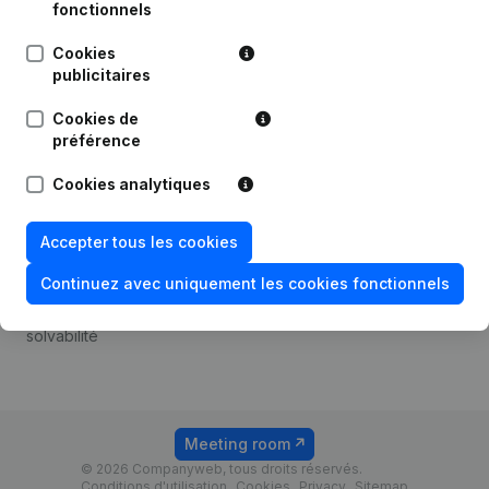
Android app
fonctionnels
Cookies
publicitaires
Thème
Plateforme
Cookies de
Compliance et prévention
Intégrations
préférence
de la fraude
Intégrations
Cookies analytiques
Consulter des comptes
personnalisées
annuels
Expérience de paiement
Accepter tous les cookies
Recherche de numéro de
Contact
TVA
Continuez avec uniquement les cookies fonctionnels
Tarifs
Vérification de la
solvabilité
Meeting room
© 2026 Companyweb, tous droits réservés.
Conditions d'utilisation
Cookies
Privacy
Sitemap