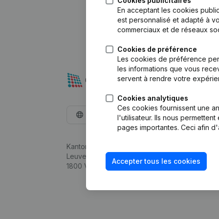
Cookies publicitaires
En acceptant les cookies public
est personnalisé et adapté à vo
commerciaux et de réseaux soc
Cookies de préférence
Les cookies de préférence per
les informations que vous recev
servent à rendre votre expérie
Cookies analytiques
Ces cookies fournissent une ana
Français
l'utilisateur. Ils nous permette
pages importantes. Ceci afin d'
Kantorenpark Everest
Leuvensesteenweg 248D,
Accepter tous les cookies
1800 Vilvoorde