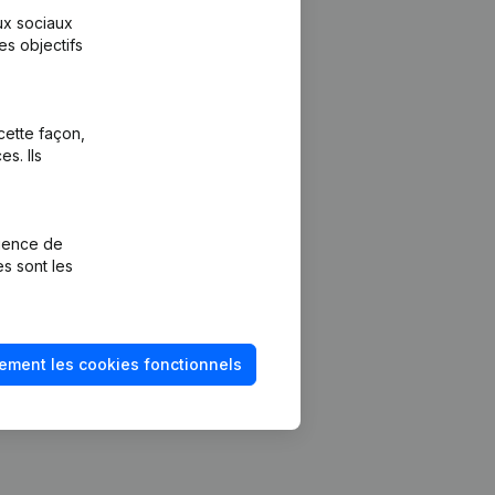
aux sociaux
es objectifs
cette façon,
s. Ils
Plateforme
vention de la
Intégrations
rience de
Intégrations
es sont les
mptes annuels
personnalisées
méro de TVA
Expérience de
paiement
solvabilité
ement les cookies fonctionnels
Contact
Tarifs