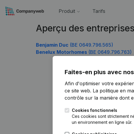
Produit
Tarifs
Aperçu des entreprise
Benjamin Duc
(BE 0649.796.565)
Benelux Motorhomes
(BE 0649.796.763)
Faites-en plus avec nos
Afin d'optimiser votre expérie
ce site web.
La politique en ma
contrôle sur la manière dont ell
Cookies fonctionnels
Ces cookies sont strictement n
un environnement en ligne sûr.