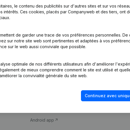
itaires, le contenu des publicités sur d'autres sites et sur vos rése
s intérêts. Ces cookies, placés par Companyweb et des tiers, ont d
iaux.
mettent de garder une trace de vos préférences personnelles. De 
ez sur notre site web sont pertinentes et adaptées à vos préférence
Produit
Thème
nce sur le web aussi conviviale que possible.
Informations
Compliance et pré
d’entreprise
fraude
lyse optimale de nos différents utilisateurs afin d'améliorer l'expé
nt également de mieux comprendre comment le site est utilisé et quell
Monitoring
Consulter des co
améliorer la convivialité générale du site web.
Recherche
Recherche de nu
internationale
Vérification de la 
Continuez avec uniqu
Prospection
iOS app
Android app