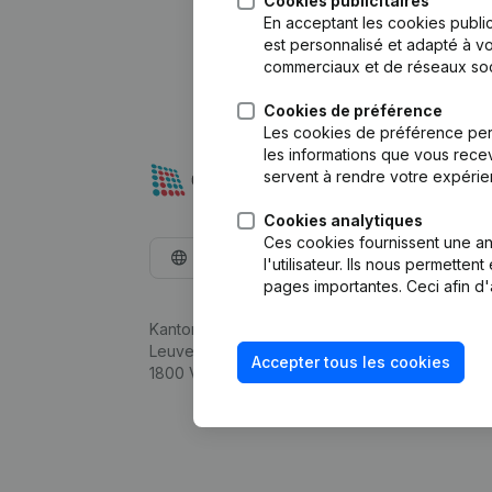
Cookies publicitaires
En acceptant les cookies public
est personnalisé et adapté à vo
commerciaux et de réseaux soc
Cookies de préférence
Les cookies de préférence per
les informations que vous recev
servent à rendre votre expérie
Cookies analytiques
Ces cookies fournissent une ana
Français
l'utilisateur. Ils nous permette
pages importantes. Ceci afin d'
Kantorenpark Everest
Leuvensesteenweg 248D,
Accepter tous les cookies
1800 Vilvoorde