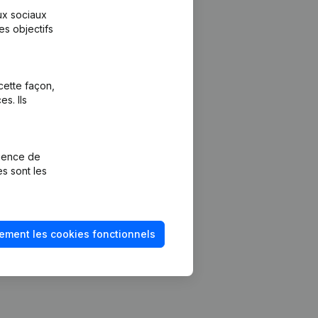
aux sociaux
es objectifs
cette façon,
s. Ils
Plateforme
vention de la
Intégrations
rience de
Intégrations
es sont les
mptes annuels
personnalisées
méro de TVA
Expérience de
paiement
solvabilité
ement les cookies fonctionnels
Contact
Tarifs