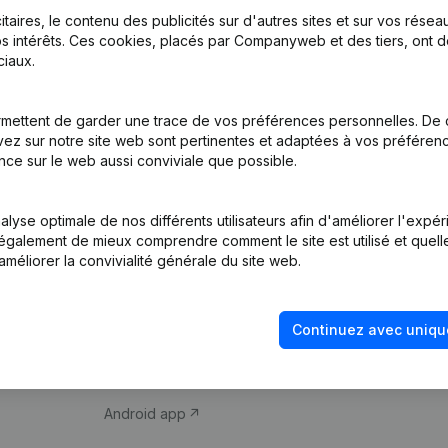
itaires, le contenu des publicités sur d'autres sites et sur vos rése
s intérêts. Ces cookies, placés par Companyweb et des tiers, ont d
iaux.
mettent de garder une trace de vos préférences personnelles. De 
ez sur notre site web sont pertinentes et adaptées à vos préférence
Produit
Thème
nce sur le web aussi conviviale que possible.
Informations
Compliance et pré
d’entreprise
fraude
lyse optimale de nos différents utilisateurs afin d'améliorer l'expé
nt également de mieux comprendre comment le site est utilisé et quell
Monitoring
Consulter des co
améliorer la convivialité générale du site web.
Recherche
Recherche de nu
internationale
Vérification de la 
Continuez avec uniqu
Prospection
iOS app
Android app