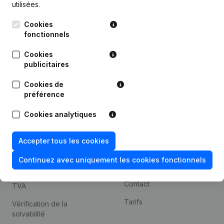
utilisées.
Recherche internationale
Cookies
Kantorenpark Everest
Prospection
fonctionnels
Leuvensesteenweg
iOS app
248D,
Cookies
1800 Vilvoorde
Android app
publicitaires
Cookies de
préférence
Thème
Plateforme
Cookies analytiques
Compliance et prévention
Intégrations
de la fraude
Intégrations
Accepter tous les cookies
Consulter des comptes
personnalisées
annuels
Continuez avec uniquement les cookies fonctionnels
Expérience de paiement
Recherche de numéro de
Contact
TVA
Tarifs
Vérification de la
solvabilité