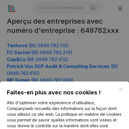
Aperçu des entreprises avec
numéro d'entreprise : 649782xxx
Tenhove
(BE 0649.782.115)
FC Sachel
(BE 0649.782.214)
Cap&Co
(BE 0649.782.412)
Patrick Vos GCP Audit & Consulting Services
(BE
0649.782.610)
MF Sumer
(BE 0649.782.808)
Clo
Faites-en plus avec nos cookies !
Afin d'optimiser votre expérience d'utilisateur,
Produit
Companyweb recueille des informations sur la façon dont
Informations d’entreprise
vous utilisez ce site web.
La politique en matière de cookies
vous permet de savoir quelles informations sont visées et
Monitoring
Français
vous donne le contrôle sur la manière dont elles sont