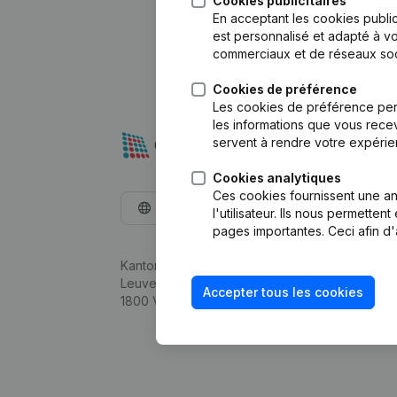
Cookies publicitaires
En acceptant les cookies public
est personnalisé et adapté à vo
commerciaux et de réseaux soc
Cookies de préférence
Les cookies de préférence per
les informations que vous recev
servent à rendre votre expérie
Cookies analytiques
Ces cookies fournissent une ana
Français
l'utilisateur. Ils nous permette
pages importantes. Ceci afin d'
Kantorenpark Everest
Leuvensesteenweg 248D,
Accepter tous les cookies
1800 Vilvoorde