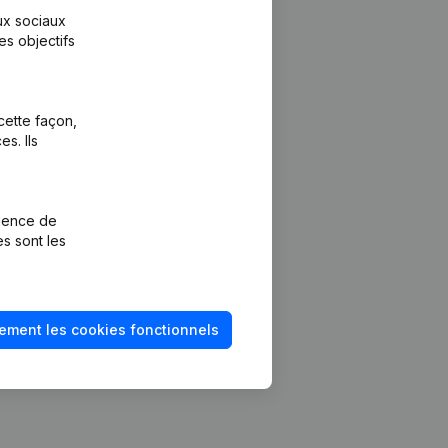
aux sociaux
es objectifs
cette façon,
s. Ils
Plateforme
vention de la
Intégrations
rience de
Intégrations
es sont les
mptes annuels
personnalisées
méro de TVA
Expérience de
paiement
solvabilité
ement les cookies fonctionnels
Contact
Tarifs