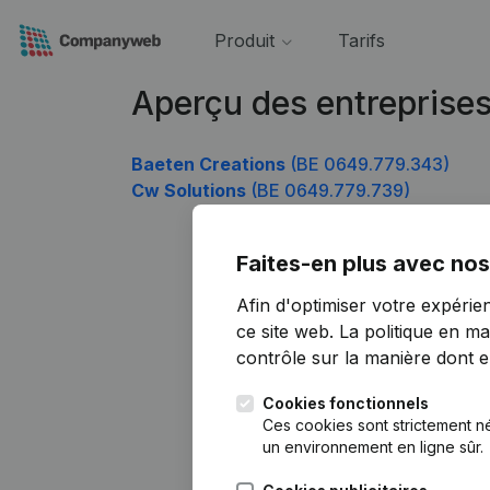
Produit
Tarifs
Aperçu des entreprise
Baeten Creations
(BE 0649.779.343)
Cw Solutions
(BE 0649.779.739)
Faites-en plus avec nos
Afin d'optimiser votre expérie
ce site web.
La politique en ma
contrôle sur la manière dont ell
Cookies fonctionnels
Ces cookies sont strictement n
un environnement en ligne sûr.