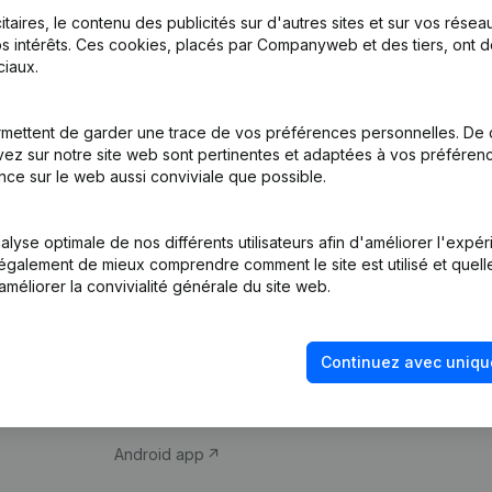
itaires, le contenu des publicités sur d'autres sites et sur vos rése
s intérêts. Ces cookies, placés par Companyweb et des tiers, ont d
iaux.
mettent de garder une trace de vos préférences personnelles. De 
ez sur notre site web sont pertinentes et adaptées à vos préférence
Produit
Thème
nce sur le web aussi conviviale que possible.
Informations
Compliance et pré
d’entreprise
fraude
lyse optimale de nos différents utilisateurs afin d'améliorer l'expé
nt également de mieux comprendre comment le site est utilisé et quell
Monitoring
Consulter des co
améliorer la convivialité générale du site web.
Recherche
Recherche de nu
internationale
Vérification de la 
Continuez avec uniqu
Prospection
iOS app
Android app