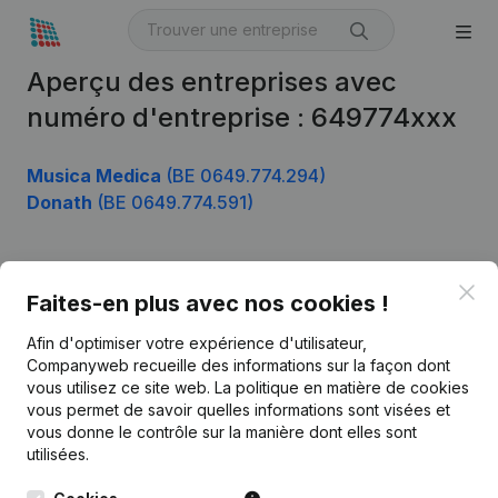
Aperçu des entreprises avec
numéro d'entreprise : 649774xxx
Musica Medica
(BE 0649.774.294)
Donath
(BE 0649.774.591)
Clo
Produit
Faites-en plus avec nos cookies !
Informations d’entreprise
Afin d'optimiser votre expérience d'utilisateur,
Companyweb recueille des informations sur la façon dont
Monitoring
Français
vous utilisez ce site web.
La politique en matière de cookies
vous permet de savoir quelles informations sont visées et
Recherche internationale
vous donne le contrôle sur la manière dont elles sont
Kantorenpark Everest
Prospection
utilisées.
Leuvensesteenweg
iOS app
248D,