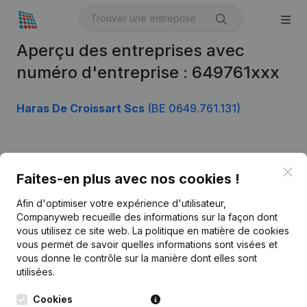
Aperçu des entreprises avec
numéro d'entreprise : 649761xxx
Haras De Croissart Scs
(BE 0649.761.131)
Produit
Clo
Faites-en plus avec nos cookies !
Informations d’entreprise
Afin d'optimiser votre expérience d'utilisateur,
Monitoring
Français
Companyweb recueille des informations sur la façon dont
vous utilisez ce site web.
La politique en matière de cookies
Recherche internationale
vous permet de savoir quelles informations sont visées et
vous donne le contrôle sur la manière dont elles sont
Kantorenpark Everest
Prospection
utilisées.
Leuvensesteenweg
iOS app
248D,
Cookies
1800 Vilvoorde