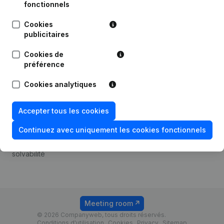
Android app
fonctionnels
Cookies
publicitaires
Thème
Plateforme
Cookies de
Compliance et prévention
Intégrations
préférence
de la fraude
Intégrations
Cookies analytiques
Consulter des comptes
personnalisées
annuels
Expérience de paiement
Accepter tous les cookies
Recherche de numéro de
Contact
TVA
Continuez avec uniquement les cookies fonctionnels
Tarifs
Vérification de la
solvabilité
Meeting room
© 2026 Companyweb, tous droits réservés.
Conditions d'utilisation
Cookies
Privacy
Sitemap