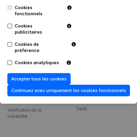
Kantorenpark Everest
Prospection
Leuvensesteenweg
Cookies
iOS app
248D,
fonctionnels
1800 Vilvoorde
Android app
Cookies
publicitaires
Cookies de
Thème
Plateforme
préférence
Compliance et prévention
Intégrations
Cookies analytiques
de la fraude
Intégrations
Consulter des comptes
personnalisées
Accepter tous les cookies
annuels
Expérience de paiement
Continuez avec uniquement les cookies fonctionnels
Recherche de numéro de
Contact
TVA
Tarifs
Vérification de la
solvabilité