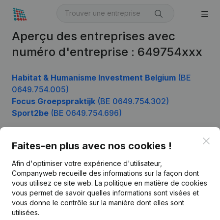
Aperçu des entreprises avec
numéro d'entreprise : 649754xxx
Habitat & Humanisme Investment Belgium
(BE
0649.754.005)
Focus Groepspraktijk
(BE 0649.754.302)
Sport2be
(BE 0649.754.696)
Clo
Faites-en plus avec nos cookies !
Produit
Afin d'optimiser votre expérience d'utilisateur,
Informations d’entreprise
Companyweb recueille des informations sur la façon dont
vous utilisez ce site web.
La politique en matière de cookies
Monitoring
Français
vous permet de savoir quelles informations sont visées et
vous donne le contrôle sur la manière dont elles sont
Recherche internationale
utilisées.