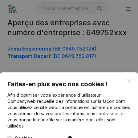
Aperçu des entreprises avec
numéro d'entreprise : 649752xxx
Jema Engineering
(BE 0649.752.124)
Transport Decerf
(BE 0649.752.817)
Clo
Produit
Faites-en plus avec nos cookies !
Informations d’entreprise
Afin d'optimiser votre expérience d'utilisateur,
Companyweb recueille des informations sur la façon dont
Monitoring
Français
vous utilisez ce site web.
La politique en matière de cookies
vous permet de savoir quelles informations sont visées et
Recherche internationale
vous donne le contrôle sur la manière dont elles sont
Kantorenpark Everest
Prospection
utilisées.
Leuvensesteenweg
iOS app
248D,