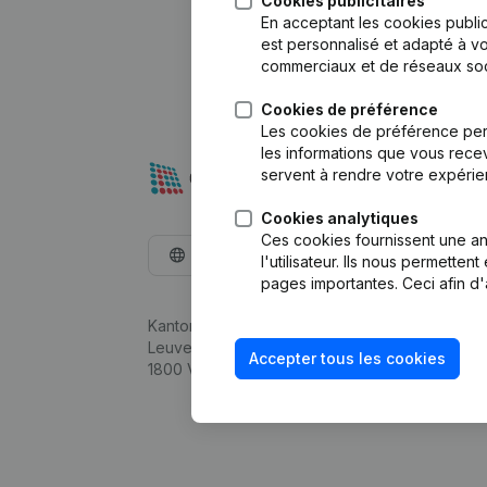
Cookies publicitaires
En acceptant les cookies public
est personnalisé et adapté à vo
commerciaux et de réseaux soc
Cookies de préférence
Les cookies de préférence per
les informations que vous recev
servent à rendre votre expérie
Cookies analytiques
Ces cookies fournissent une ana
Français
l'utilisateur. Ils nous permette
pages importantes. Ceci afin d'
Kantorenpark Everest
Leuvensesteenweg 248D,
Accepter tous les cookies
1800 Vilvoorde