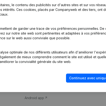
itaires, le contenu des publicités sur d'autres sites et sur vos rése
s intérêts. Ces cookies, placés par Companyweb et des tiers, ont d
iaux.
mettent de garder une trace de vos préférences personnelles. De 
ez sur notre site web sont pertinentes et adaptées à vos préférence
Produit
Thème
nce sur le web aussi conviviale que possible.
Informations
Compliance et pré
d’entreprise
fraude
lyse optimale de nos différents utilisateurs afin d'améliorer l'expé
nt également de mieux comprendre comment le site est utilisé et quell
Monitoring
Consulter des co
améliorer la convivialité générale du site web.
Recherche
Recherche de nu
internationale
Vérification de la 
Continuez avec uniqu
Prospection
iOS app
Android app