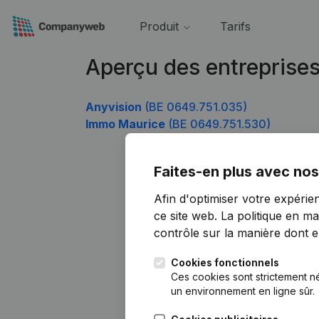
Produit
Tarifs
Aperçu des entreprise
Anyvision
(BE 0649.751.035)
Immo Maurice
(BE 0649.751.530)
Faites-en plus avec nos
Afin d'optimiser votre expérie
ce site web.
La politique en ma
contrôle sur la manière dont ell
Cookies fonctionnels
Ces cookies sont strictement n
un environnement en ligne sûr.