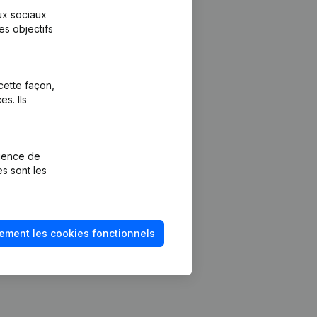
aux sociaux
es objectifs
cette façon,
s. Ils
Plateforme
vention de la
Intégrations
rience de
Intégrations
es sont les
mptes annuels
personnalisées
méro de TVA
Expérience de
paiement
solvabilité
ement les cookies fonctionnels
Contact
Tarifs