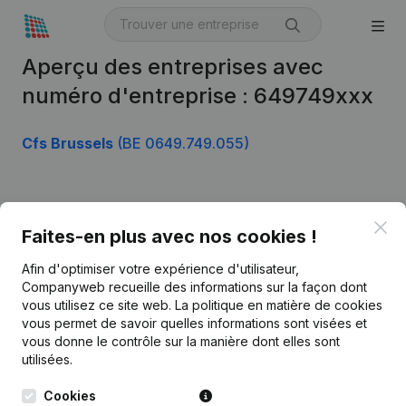
Aperçu des entreprises avec
numéro d'entreprise : 649749xxx
Cfs Brussels
(BE 0649.749.055)
Produit
Clo
Faites-en plus avec nos cookies !
Informations d’entreprise
Afin d'optimiser votre expérience d'utilisateur,
Monitoring
Français
Companyweb recueille des informations sur la façon dont
vous utilisez ce site web.
La politique en matière de cookies
Recherche internationale
vous permet de savoir quelles informations sont visées et
vous donne le contrôle sur la manière dont elles sont
Kantorenpark Everest
Prospection
utilisées.
Leuvensesteenweg
iOS app
248D,
Cookies
1800 Vilvoorde