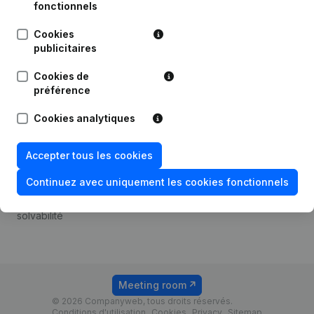
Android app
fonctionnels
Cookies
publicitaires
Thème
Plateforme
Cookies de
Compliance et prévention
Intégrations
préférence
de la fraude
Intégrations
Cookies analytiques
Consulter des comptes
personnalisées
annuels
Expérience de paiement
Accepter tous les cookies
Recherche de numéro de
Contact
TVA
Continuez avec uniquement les cookies fonctionnels
Tarifs
Vérification de la
solvabilité
Meeting room
© 2026 Companyweb, tous droits réservés.
Conditions d'utilisation
Cookies
Privacy
Sitemap