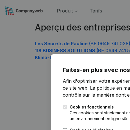
Produit
Tarifs
Aperçu des entreprise
Les Secrets de Pauline
(BE 0649.741.038
118 BUSINESS SOLUTIONS
(BE 0649.741.
Klima-Tec Beringen
(BE 0649.741.830)
Faites-en plus avec nos
Afin d'optimiser votre expérie
ce site web.
La politique en ma
contrôle sur la manière dont ell
Cookies fonctionnels
Ces cookies sont strictement n
un environnement en ligne sûr.