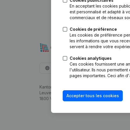
Cookies publicitaires
En acceptant les cookies public
est personnalisé et adapté à vo
commerciaux et de réseaux soc
Cookies de préférence
Les cookies de préférence per
les informations que vous recev
servent à rendre votre expérie
Cookies analytiques
Ces cookies fournissent une ana
Français
l'utilisateur. Ils nous permette
pages importantes. Ceci afin d'
Kantorenpark Everest
Leuvensesteenweg 248D,
Accepter tous les cookies
1800 Vilvoorde