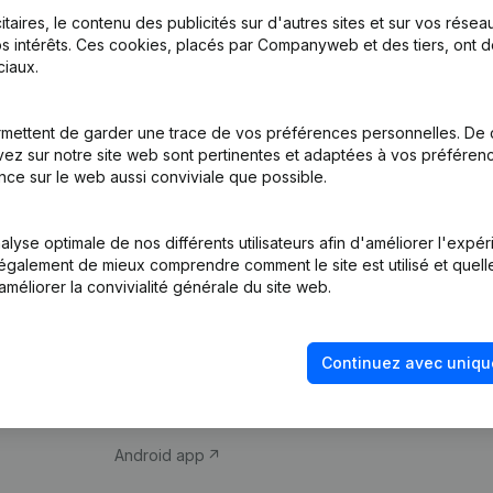
itaires, le contenu des publicités sur d'autres sites et sur vos rése
s intérêts. Ces cookies, placés par Companyweb et des tiers, ont d
iaux.
mettent de garder une trace de vos préférences personnelles. De 
ez sur notre site web sont pertinentes et adaptées à vos préférence
Produit
Thème
nce sur le web aussi conviviale que possible.
Informations
Compliance et pré
d’entreprise
fraude
lyse optimale de nos différents utilisateurs afin d'améliorer l'expé
nt également de mieux comprendre comment le site est utilisé et quell
Monitoring
Consulter des co
améliorer la convivialité générale du site web.
Recherche
Recherche de nu
internationale
Vérification de la 
Continuez avec uniqu
Prospection
iOS app
Android app