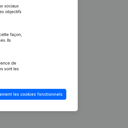
aux sociaux
es objectifs
cette façon,
s. Ils
Plateforme
vention de la
Intégrations
rience de
Intégrations
es sont les
mptes annuels
personnalisées
méro de TVA
Expérience de
paiement
solvabilité
ement les cookies fonctionnels
Contact
Tarifs