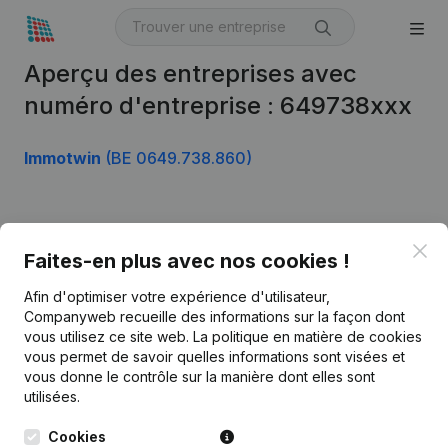
Aperçu des entreprises avec
numéro d'entreprise : 649738xxx
Immotwin
(BE 0649.738.860)
Produit
Clo
Faites-en plus avec nos cookies !
Informations d’entreprise
Afin d'optimiser votre expérience d'utilisateur,
Monitoring
Français
Companyweb recueille des informations sur la façon dont
vous utilisez ce site web.
La politique en matière de cookies
Recherche internationale
vous permet de savoir quelles informations sont visées et
vous donne le contrôle sur la manière dont elles sont
Kantorenpark Everest
Prospection
utilisées.
Leuvensesteenweg
iOS app
248D,
Cookies
1800 Vilvoorde