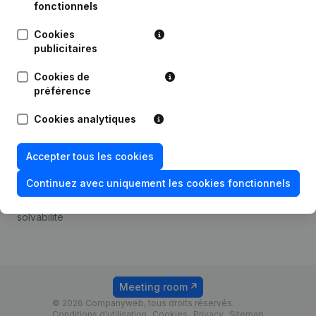
Android app
fonctionnels
Cookies
publicitaires
Thème
Plateforme
Cookies de
Compliance et prévention
Intégrations
préférence
de la fraude
Intégrations
Cookies analytiques
Consulter des comptes
personnalisées
annuels
Expérience de paiement
Accepter tous les cookies
Recherche de numéro de
Contact
TVA
Continuez avec uniquement les cookies fonctionnels
Tarifs
Vérification de la
solvabilité
Meeting room
© 2026 Companyweb, tous droits réservés.
Conditions d'utilisation
Cookies
Privacy
Sitemap