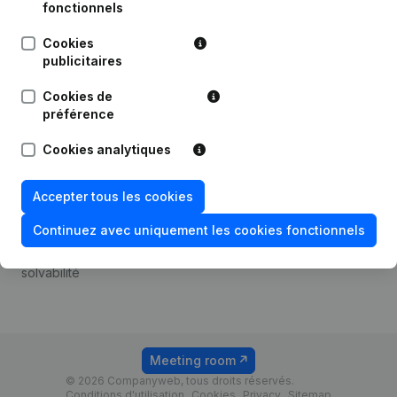
Android app
fonctionnels
Cookies
publicitaires
Thème
Plateforme
Cookies de
Compliance et prévention
Intégrations
préférence
de la fraude
Intégrations
Cookies analytiques
Consulter des comptes
personnalisées
annuels
Expérience de paiement
Accepter tous les cookies
Recherche de numéro de
Contact
TVA
Continuez avec uniquement les cookies fonctionnels
Tarifs
Vérification de la
solvabilité
Meeting room
© 2026 Companyweb, tous droits réservés.
Conditions d'utilisation
Cookies
Privacy
Sitemap