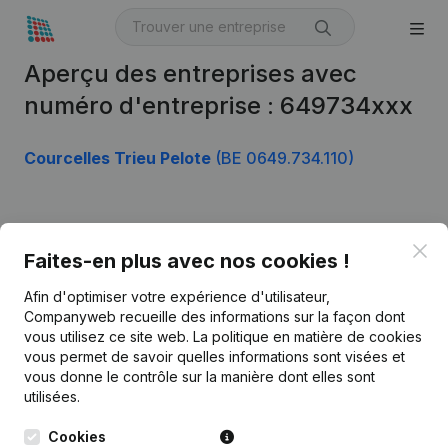
Aperçu des entreprises avec
numéro d'entreprise : 649734xxx
Courcelles Trieu Pelote
(BE 0649.734.110)
Produit
Clo
Faites-en plus avec nos cookies !
Informations d’entreprise
Afin d'optimiser votre expérience d'utilisateur,
Monitoring
Français
Companyweb recueille des informations sur la façon dont
vous utilisez ce site web.
La politique en matière de cookies
Recherche internationale
vous permet de savoir quelles informations sont visées et
vous donne le contrôle sur la manière dont elles sont
Kantorenpark Everest
Prospection
utilisées.
Leuvensesteenweg
iOS app
248D,
Cookies
1800 Vilvoorde