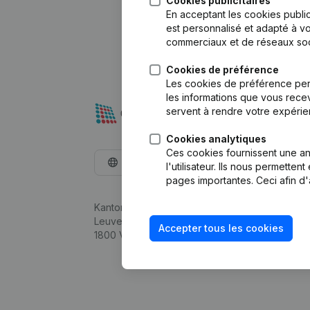
Cookies publicitaires
En acceptant les cookies public
est personnalisé et adapté à vo
commerciaux et de réseaux soc
Cookies de préférence
Les cookies de préférence per
les informations que vous recev
servent à rendre votre expérie
Cookies analytiques
Ces cookies fournissent une ana
Français
l'utilisateur. Ils nous permette
pages importantes. Ceci afin d'
Kantorenpark Everest
Leuvensesteenweg 248D,
Accepter tous les cookies
1800 Vilvoorde