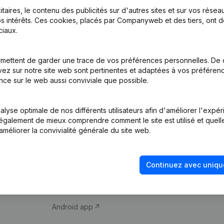
itaires, le contenu des publicités sur d'autres sites et sur vos rése
s intérêts. Ces cookies, placés par Companyweb et des tiers, ont d
iaux.
mettent de garder une trace de vos préférences personnelles. De 
ez sur notre site web sont pertinentes et adaptées à vos préférence
Produit
Thème
nce sur le web aussi conviviale que possible.
Informations
Compliance et pré
d’entreprise
fraude
lyse optimale de nos différents utilisateurs afin d'améliorer l'expé
nt également de mieux comprendre comment le site est utilisé et quell
Monitoring
Consulter des co
améliorer la convivialité générale du site web.
Recherche
Recherche de nu
internationale
Vérification de la 
Continuez avec uniqu
Prospection
iOS app
Android app