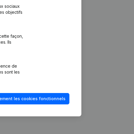
aux sociaux
es objectifs
cette façon,
s. Ils
Plateforme
vention de la
Intégrations
rience de
Intégrations
es sont les
mptes annuels
personnalisées
méro de TVA
Expérience de
paiement
solvabilité
ement les cookies fonctionnels
Contact
Tarifs