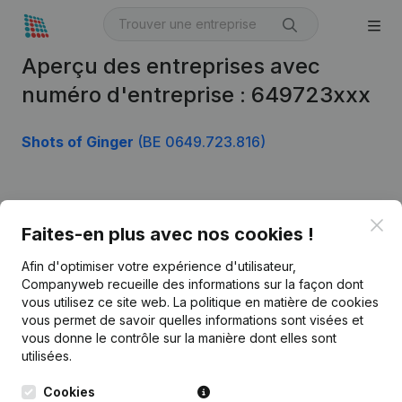
Aperçu des entreprises avec
numéro d'entreprise : 649723xxx
Shots of Ginger
(BE 0649.723.816)
Produit
Clo
Faites-en plus avec nos cookies !
Informations d’entreprise
Afin d'optimiser votre expérience d'utilisateur,
Monitoring
Français
Companyweb recueille des informations sur la façon dont
vous utilisez ce site web.
La politique en matière de cookies
Recherche internationale
vous permet de savoir quelles informations sont visées et
vous donne le contrôle sur la manière dont elles sont
Kantorenpark Everest
Prospection
utilisées.
Leuvensesteenweg
iOS app
248D,
Cookies
1800 Vilvoorde