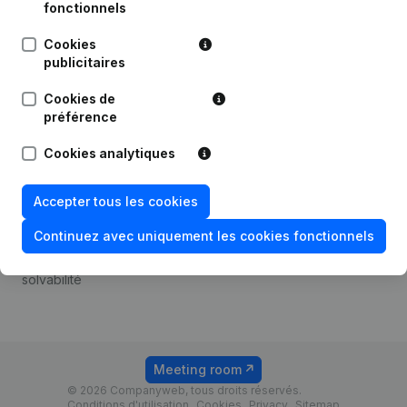
Android app
fonctionnels
Cookies
publicitaires
Thème
Plateforme
Cookies de
Compliance et prévention
Intégrations
préférence
de la fraude
Intégrations
Cookies analytiques
Consulter des comptes
personnalisées
annuels
Expérience de paiement
Accepter tous les cookies
Recherche de numéro de
Contact
TVA
Continuez avec uniquement les cookies fonctionnels
Tarifs
Vérification de la
solvabilité
Meeting room
© 2026 Companyweb, tous droits réservés.
Conditions d'utilisation
Cookies
Privacy
Sitemap