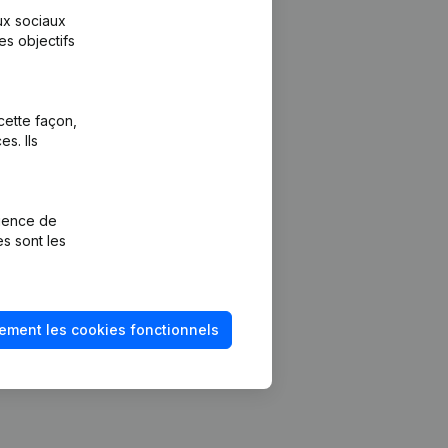
aux sociaux
es objectifs
cette façon,
s. Ils
Plateforme
vention de la
Intégrations
rience de
Intégrations
es sont les
mptes annuels
personnalisées
méro de TVA
Expérience de
paiement
solvabilité
ement les cookies fonctionnels
Contact
Tarifs