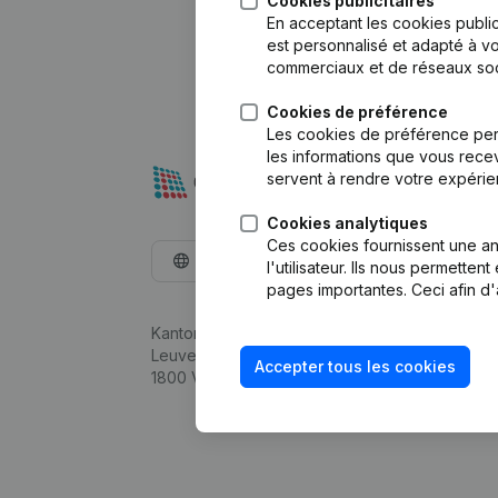
Cookies publicitaires
En acceptant les cookies public
est personnalisé et adapté à vo
commerciaux et de réseaux soc
Cookies de préférence
Les cookies de préférence per
les informations que vous recev
servent à rendre votre expérie
Cookies analytiques
Ces cookies fournissent une ana
Français
l'utilisateur. Ils nous permette
pages importantes. Ceci afin d'
Kantorenpark Everest
Leuvensesteenweg 248D,
Accepter tous les cookies
1800 Vilvoorde