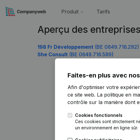
Produit
Tarifs
Aperçu des entreprise
198 Fr Développement
(BE 0649.716.292)
She Consult
(BE 0649.716.589)
Faites-en plus avec nos
Afin d'optimiser votre expérie
ce site web.
La politique en ma
contrôle sur la manière dont ell
Cookies fonctionnels
Ces cookies sont strictement n
un environnement en ligne sûr.