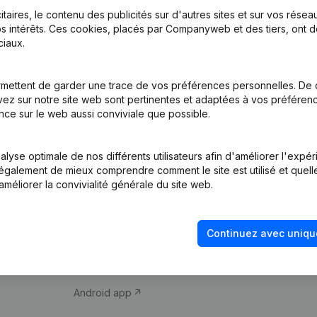
itaires, le contenu des publicités sur d'autres sites et sur vos rése
s intérêts. Ces cookies, placés par Companyweb et des tiers, ont d
iaux.
mettent de garder une trace de vos préférences personnelles. De 
ez sur notre site web sont pertinentes et adaptées à vos préférence
Produit
Thème
nce sur le web aussi conviviale que possible.
Informations
Compliance et pré
d’entreprise
fraude
lyse optimale de nos différents utilisateurs afin d'améliorer l'expé
nt également de mieux comprendre comment le site est utilisé et quell
Monitoring
Consulter des co
améliorer la convivialité générale du site web.
Recherche
Recherche de nu
internationale
Vérification de la 
Continuez avec uniqu
Prospection
iOS app
Android app