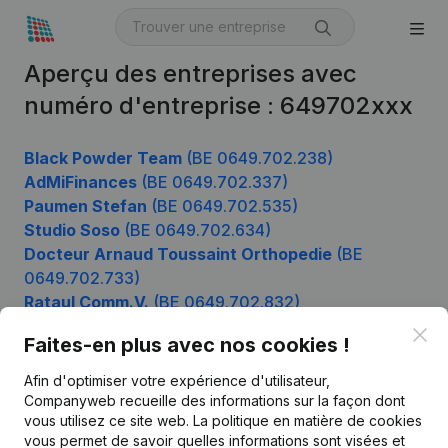
Aperçu des entreprises avec
numéro d'entreprise : 649702xxx
Black Powder Team
(BE 0649.702.238)
AdMiFinances
(BE 0649.702.337)
Paumen Stefan
(BE 0649.702.535)
Studio Soso
(BE 0649.702.634)
Docteur Arnaud Toussaint Orthopedie
(BE
0649.702.733)
Rataul Comm.V.
(BE 0649.702.832)
Loony
(BE 0649.702.931)
Clo
Faites-en plus avec nos cookies !
Afin d'optimiser votre expérience d'utilisateur,
Companyweb recueille des informations sur la façon dont
Produit
vous utilisez ce site web.
La politique en matière de cookies
vous permet de savoir quelles informations sont visées et
Informations d’entreprise