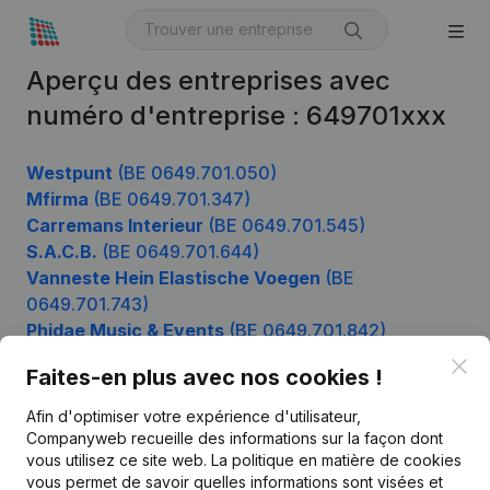
Aperçu des entreprises avec
numéro d'entreprise : 649701xxx
Westpunt
(BE 0649.701.050)
Mfirma
(BE 0649.701.347)
Carremans Interieur
(BE 0649.701.545)
S.A.C.B.
(BE 0649.701.644)
Vanneste Hein Elastische Voegen
(BE
0649.701.743)
Phidae Music & Events
(BE 0649.701.842)
Groendesign Vandevelde
(BE 0649.701.941)
Clo
Faites-en plus avec nos cookies !
Afin d'optimiser votre expérience d'utilisateur,
Companyweb recueille des informations sur la façon dont
Produit
vous utilisez ce site web.
La politique en matière de cookies
vous permet de savoir quelles informations sont visées et
Informations d’entreprise