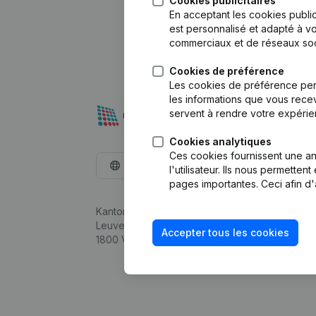
Cookies publicitaires
En acceptant les cookies public
est personnalisé et adapté à vo
commerciaux et de réseaux soc
Cookies de préférence
Les cookies de préférence per
les informations que vous recev
servent à rendre votre expérie
Cookies analytiques
Ces cookies fournissent une ana
Français
l'utilisateur. Ils nous permette
pages importantes. Ceci afin d'
Kantorenpark Everest
Leuvensesteenweg 248D,
Accepter tous les cookies
1800 Vilvoorde