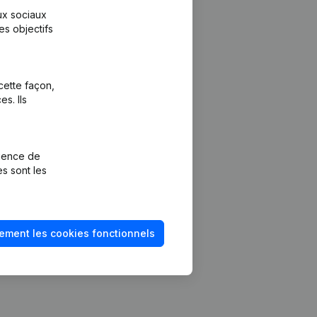
aux sociaux
es objectifs
cette façon,
s. Ils
Plateforme
vention de la
Intégrations
rience de
Intégrations
es sont les
mptes annuels
personnalisées
méro de TVA
Expérience de
paiement
solvabilité
ement les cookies fonctionnels
Contact
Tarifs