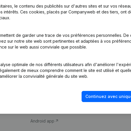
itaires, le contenu des publicités sur d'autres sites et sur vos rése
s intérêts. Ces cookies, placés par Companyweb et des tiers, ont d
iaux.
mettent de garder une trace de vos préférences personnelles. De 
ez sur notre site web sont pertinentes et adaptées à vos préférence
Produit
Thème
nce sur le web aussi conviviale que possible.
Informations
Compliance et pré
d’entreprise
fraude
lyse optimale de nos différents utilisateurs afin d'améliorer l'expé
nt également de mieux comprendre comment le site est utilisé et quell
Monitoring
Consulter des co
améliorer la convivialité générale du site web.
Recherche
Recherche de nu
internationale
Vérification de la 
Continuez avec uniqu
Prospection
iOS app
Android app