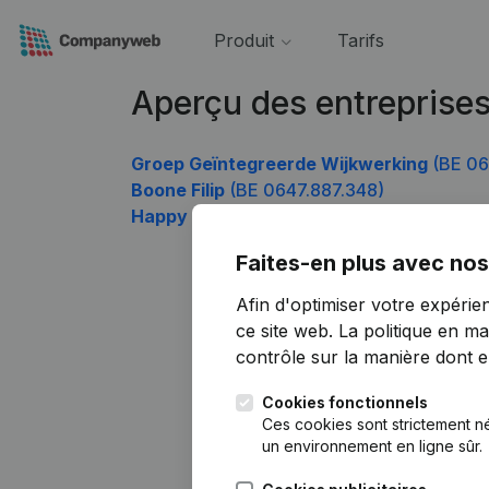
Produit
Tarifs
Aperçu des entreprise
Groep Geïntegreerde Wijkwerking
(BE 06
Boone Filip
(BE 0647.887.348)
Happy Hour
(BE 0647.887.843)
Faites-en plus avec nos
Afin d'optimiser votre expérie
ce site web.
La politique en ma
contrôle sur la manière dont ell
Cookies fonctionnels
Ces cookies sont strictement n
un environnement en ligne sûr.