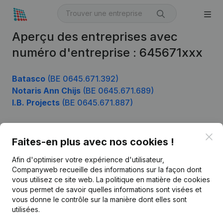
Aperçu des entreprises avec
numéro d'entreprise : 645671xxx
Batasco
(BE 0645.671.392)
Notaris Ann Chijs
(BE 0645.671.689)
I.B. Projects
(BE 0645.671.887)
Clo
Faites-en plus avec nos cookies !
Produit
Afin d'optimiser votre expérience d'utilisateur,
Informations d’entreprise
Companyweb recueille des informations sur la façon dont
Monitoring
vous utilisez ce site web.
La politique en matière de cookies
Français
vous permet de savoir quelles informations sont visées et
Recherche internationale
vous donne le contrôle sur la manière dont elles sont
utilisées.
Kantorenpark Everest
Prospection
Leuvensesteenweg