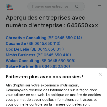
Aperçu des entreprises avec
numéro d'entreprise : 645650xxx
Chreative Consulting
(BE 0645.650.014)
Casanette
(BE 0645.650.113)
Ubc De Lelie
(BE 0645.650.311)
Mmhs Business
(BE 0645.650.410)
Wolan Consulting
(BE 0645.650.509)
Salary Partner
(BE 0645.650.806)
Clo
Faites-en plus avec nos cookies !
Afin d'optimiser votre expérience d'utilisateur,
Produit
Companyweb recueille des informations sur la façon dont
Informations d’entreprise
vous utilisez ce site web.
La politique en matière de cookies
vous permet de savoir quelles informations sont visées et
Monitoring
Français
vous donne le contrôle sur la manière dont elles sont