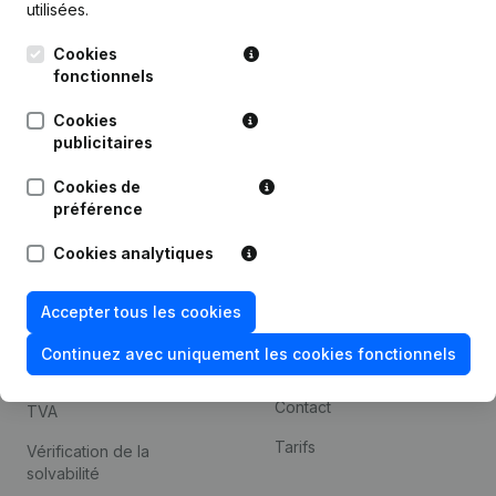
utilisées.
Recherche internationale
Cookies
Kantorenpark Everest
Prospection
fonctionnels
Leuvensesteenweg
iOS app
248D,
Cookies
1800 Vilvoorde
Android app
publicitaires
Cookies de
préférence
Thème
Plateforme
Cookies analytiques
Compliance et prévention
Intégrations
de la fraude
Intégrations
Accepter tous les cookies
Consulter des comptes
personnalisées
annuels
Continuez avec uniquement les cookies fonctionnels
Expérience de paiement
Recherche de numéro de
Contact
TVA
Tarifs
Vérification de la
solvabilité