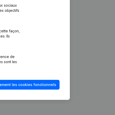
aux sociaux
es objectifs
cette façon,
s. Ils
Plateforme
vention de la
Intégrations
rience de
Intégrations
es sont les
mptes annuels
personnalisées
méro de TVA
Expérience de
paiement
solvabilité
ement les cookies fonctionnels
Contact
Tarifs