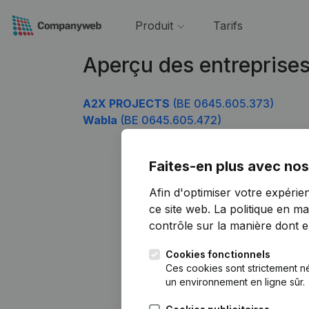
Produit
Tarifs
Aperçu des entreprise
A2X PROJECTS
(BE 0645.605.373)
Wabla
(BE 0645.605.472)
Faites-en plus avec nos
Afin d'optimiser votre expérie
ce site web.
La politique en ma
contrôle sur la manière dont ell
Cookies fonctionnels
Ces cookies sont strictement n
un environnement en ligne sûr.