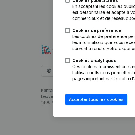
Cookies publicitaires
En acceptant les cookies public
est personnalisé et adapté à vo
commerciaux et de réseaux soc
Cookies de préférence
Les cookies de préférence per
les informations que vous recev
servent à rendre votre expérie
Cookies analytiques
Ces cookies fournissent une ana
Français
l'utilisateur. Ils nous permette
pages importantes. Ceci afin d'
Kantorenpark Everest
Leuvensesteenweg 248D,
Accepter tous les cookies
1800 Vilvoorde