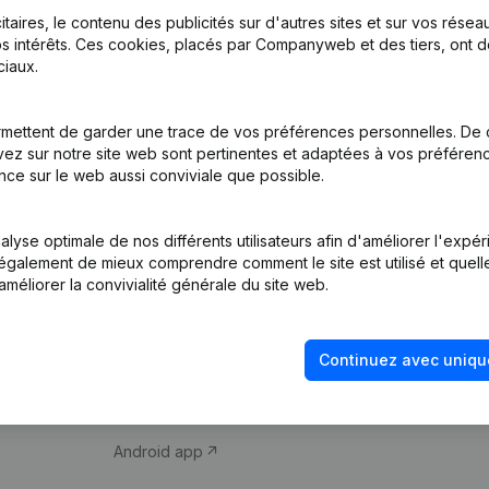
itaires, le contenu des publicités sur d'autres sites et sur vos rése
s intérêts. Ces cookies, placés par Companyweb et des tiers, ont d
iaux.
mettent de garder une trace de vos préférences personnelles. De 
ez sur notre site web sont pertinentes et adaptées à vos préférence
Produit
Thème
nce sur le web aussi conviviale que possible.
Informations
Compliance et pré
d’entreprise
fraude
lyse optimale de nos différents utilisateurs afin d'améliorer l'expé
nt également de mieux comprendre comment le site est utilisé et quell
Monitoring
Consulter des co
améliorer la convivialité générale du site web.
Recherche
Recherche de nu
internationale
Vérification de la 
Continuez avec uniqu
Prospection
iOS app
Android app