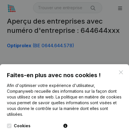
Aperçu des entreprises avec
numéro d'entreprise : 644644xxx
Optiprolex
(BE 0644.644.578)
Produit
Clo
Faites-en plus avec nos cookies !
Informations d’entreprise
Afin d'optimiser votre expérience d'utilisateur,
Monitoring
Français
Companyweb recueille des informations sur la façon dont
vous utilisez ce site web.
La politique en matière de cookies
Recherche internationale
vous permet de savoir quelles informations sont visées et
vous donne le contrôle sur la manière dont elles sont
Kantorenpark Everest
Prospection
utilisées.
Leuvensesteenweg
iOS app
248D,
Cookies
1800 Vilvoorde