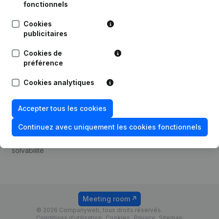
Android app
fonctionnels
Cookies
publicitaires
Thème
Plateforme
Cookies de
Compliance et prévention
Intégrations
préférence
de la fraude
Intégrations
Cookies analytiques
Consulter des comptes
personnalisées
annuels
Expérience de paiement
Accepter tous les cookies
Recherche de numéro de
Contact
TVA
Continuez avec uniquement les cookies fonctionnels
Tarifs
Vérification de la
solvabilité
Meeting room
© 2026 Companyweb, tous droits réservés.
Conditions d'utilisation
Cookies
Privacy
Sitemap