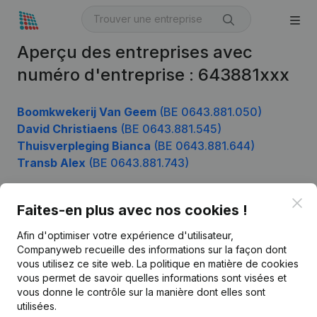
Aperçu des entreprises avec
numéro d'entreprise : 643881xxx
Boomkwekerij Van Geem
(BE 0643.881.050)
David Christiaens
(BE 0643.881.545)
Thuisverpleging Bianca
(BE 0643.881.644)
Transb Alex
(BE 0643.881.743)
Clo
Faites-en plus avec nos cookies !
Produit
Afin d'optimiser votre expérience d'utilisateur,
Informations d’entreprise
Companyweb recueille des informations sur la façon dont
vous utilisez ce site web.
La politique en matière de cookies
Monitoring
Français
vous permet de savoir quelles informations sont visées et
vous donne le contrôle sur la manière dont elles sont
Recherche internationale
utilisées.