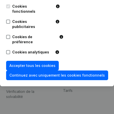
Kantorenpark Everest
Prospection
Leuvensesteenweg
Cookies
iOS app
248D,
fonctionnels
1800 Vilvoorde
Android app
Cookies
publicitaires
Cookies de
Thème
Plateforme
préférence
Compliance et prévention
Intégrations
Cookies analytiques
de la fraude
Intégrations
Consulter des comptes
personnalisées
Accepter tous les cookies
annuels
Expérience de paiement
Continuez avec uniquement les cookies fonctionnels
Recherche de numéro de
Contact
TVA
Tarifs
Vérification de la
solvabilité