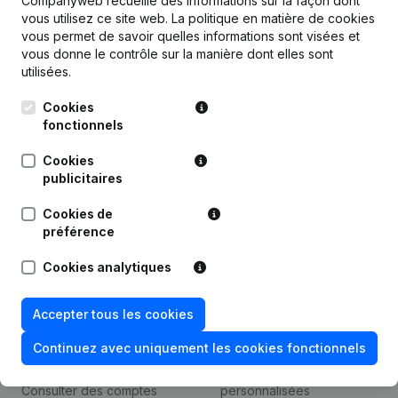
Companyweb recueille des informations sur la façon dont
vous utilisez ce site web.
La politique en matière de cookies
vous permet de savoir quelles informations sont visées et
Produit
vous donne le contrôle sur la manière dont elles sont
utilisées.
Informations d’entreprise
Cookies
Monitoring
Français
fonctionnels
Recherche internationale
Cookies
Kantorenpark Everest
Prospection
publicitaires
Leuvensesteenweg
iOS app
248D,
Cookies de
1800 Vilvoorde
préférence
Android app
Cookies analytiques
Thème
Plateforme
Accepter tous les cookies
Compliance et prévention
Intégrations
Continuez avec uniquement les cookies fonctionnels
de la fraude
Intégrations
Consulter des comptes
personnalisées