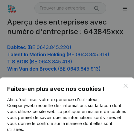
Aperçu des entreprises avec
numéro d'entreprise : 643845xxx
Dabitec
(BE 0643.845.220)
Talent In Motion Holding
(BE 0643.845.319)
T.S BOIS
(BE 0643.845.418)
Wim Van den Broeck
(BE 0643.845.913)
Clo
Faites-en plus avec nos cookies !
Produit
Afin d'optimiser votre expérience d'utilisateur,
Informations d’entreprise
Companyweb recueille des informations sur la façon dont
vous utilisez ce site web.
La politique en matière de cookies
Monitoring
Français
vous permet de savoir quelles informations sont visées et
vous donne le contrôle sur la manière dont elles sont
Recherche internationale
utilisées.