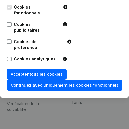
Kantorenpark Everest
Prospection
Leuvensesteenweg
Cookies
iOS app
248D,
fonctionnels
1800 Vilvoorde
Android app
Cookies
publicitaires
Cookies de
Thème
Plateforme
préférence
Compliance et prévention
Intégrations
Cookies analytiques
de la fraude
Intégrations
Consulter des comptes
personnalisées
Accepter tous les cookies
annuels
Expérience de paiement
Continuez avec uniquement les cookies fonctionnels
Recherche de numéro de
Contact
TVA
Tarifs
Vérification de la
solvabilité