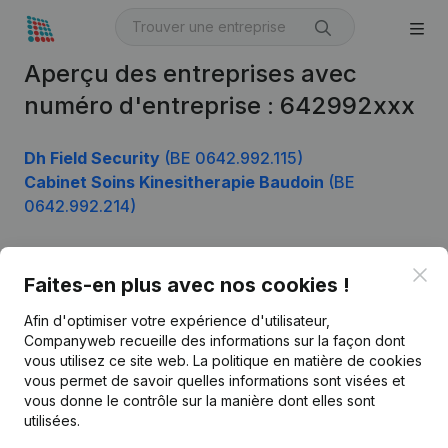
Aperçu des entreprises avec
numéro d'entreprise : 642992xxx
Dh Field Security
(BE 0642.992.115)
Cabinet Soins Kinesitherapie Baudoin
(BE
0642.992.214)
Clo
Faites-en plus avec nos cookies !
Produit
Afin d'optimiser votre expérience d'utilisateur,
Informations d’entreprise
Companyweb recueille des informations sur la façon dont
Monitoring
vous utilisez ce site web.
La politique en matière de cookies
Français
vous permet de savoir quelles informations sont visées et
Recherche internationale
vous donne le contrôle sur la manière dont elles sont
utilisées.
Kantorenpark Everest
Prospection
Leuvensesteenweg