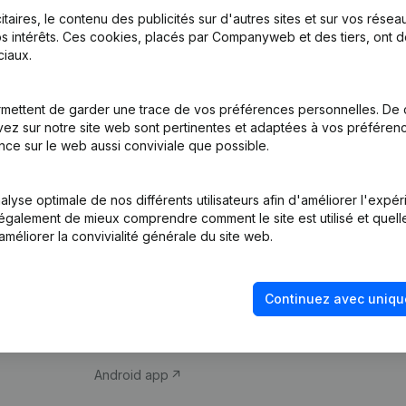
itaires, le contenu des publicités sur d'autres sites et sur vos rése
s intérêts. Ces cookies, placés par Companyweb et des tiers, ont d
iaux.
mettent de garder une trace de vos préférences personnelles. De 
ez sur notre site web sont pertinentes et adaptées à vos préférence
Produit
Thème
nce sur le web aussi conviviale que possible.
Informations
Compliance et pré
d’entreprise
fraude
lyse optimale de nos différents utilisateurs afin d'améliorer l'expé
nt également de mieux comprendre comment le site est utilisé et quell
Monitoring
Consulter des co
améliorer la convivialité générale du site web.
Recherche
Recherche de nu
internationale
Vérification de la 
Continuez avec uniqu
Prospection
iOS app
Android app