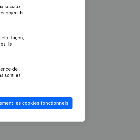
aux sociaux
es objectifs
cette façon,
s. Ils
Plateforme
vention de la
Intégrations
rience de
Intégrations
es sont les
mptes annuels
personnalisées
méro de TVA
Expérience de
paiement
solvabilité
ement les cookies fonctionnels
Contact
Tarifs