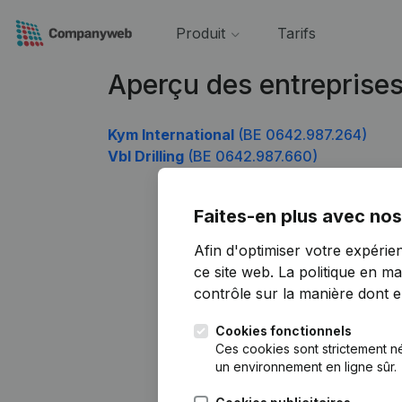
Produit
Tarifs
Aperçu des entreprise
Kym International
(BE 0642.987.264)
Vbl Drilling
(BE 0642.987.660)
Faites-en plus avec nos
Afin d'optimiser votre expérie
ce site web.
La politique en ma
contrôle sur la manière dont ell
Cookies fonctionnels
Ces cookies sont strictement n
un environnement en ligne sûr.