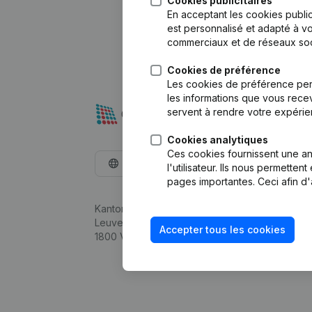
Cookies publicitaires
En acceptant les cookies public
est personnalisé et adapté à vo
commerciaux et de réseaux soc
Cookies de préférence
Les cookies de préférence per
les informations que vous recev
servent à rendre votre expérie
Cookies analytiques
Ces cookies fournissent une ana
Français
l'utilisateur. Ils nous permette
pages importantes. Ceci afin d'
Kantorenpark Everest
Leuvensesteenweg 248D,
Accepter tous les cookies
1800 Vilvoorde