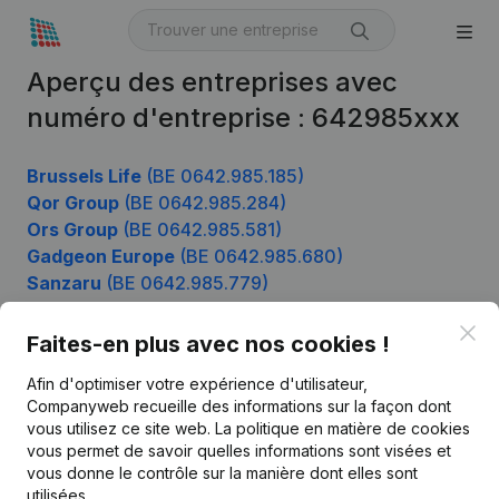
Aperçu des entreprises avec
numéro d'entreprise : 642985xxx
Brussels Life
(BE 0642.985.185)
Qor Group
(BE 0642.985.284)
Ors Group
(BE 0642.985.581)
Gadgeon Europe
(BE 0642.985.680)
Sanzaru
(BE 0642.985.779)
Clo
Faites-en plus avec nos cookies !
Produit
Afin d'optimiser votre expérience d'utilisateur,
Companyweb recueille des informations sur la façon dont
Informations d’entreprise
vous utilisez ce site web.
La politique en matière de cookies
vous permet de savoir quelles informations sont visées et
Monitoring
Français
vous donne le contrôle sur la manière dont elles sont
Recherche internationale
utilisées.