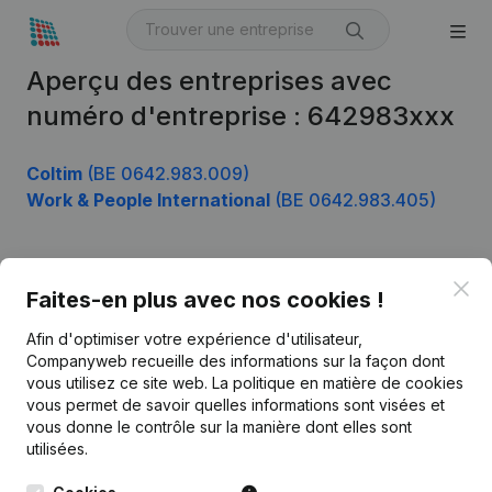
Aperçu des entreprises avec
numéro d'entreprise : 642983xxx
Coltim
(BE 0642.983.009)
Work & People International
(BE 0642.983.405)
Clo
Produit
Faites-en plus avec nos cookies !
Informations d’entreprise
Afin d'optimiser votre expérience d'utilisateur,
Companyweb recueille des informations sur la façon dont
Monitoring
Français
vous utilisez ce site web.
La politique en matière de cookies
vous permet de savoir quelles informations sont visées et
Recherche internationale
vous donne le contrôle sur la manière dont elles sont
Kantorenpark Everest
Prospection
utilisées.
Leuvensesteenweg
iOS app
248D,