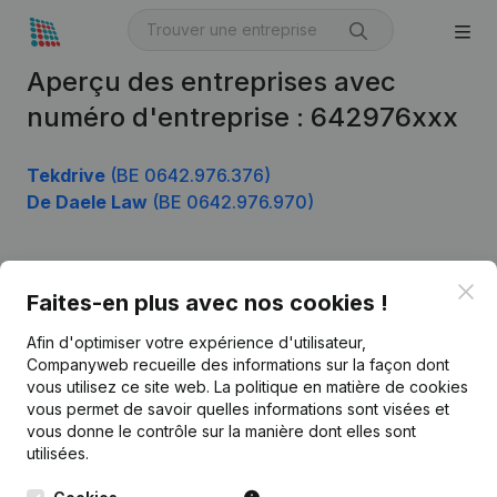
Aperçu des entreprises avec
numéro d'entreprise : 642976xxx
Tekdrive
(BE 0642.976.376)
De Daele Law
(BE 0642.976.970)
Clo
Produit
Faites-en plus avec nos cookies !
Informations d’entreprise
Afin d'optimiser votre expérience d'utilisateur,
Companyweb recueille des informations sur la façon dont
Monitoring
Français
vous utilisez ce site web.
La politique en matière de cookies
vous permet de savoir quelles informations sont visées et
Recherche internationale
vous donne le contrôle sur la manière dont elles sont
Kantorenpark Everest
Prospection
utilisées.
Leuvensesteenweg
iOS app
248D,