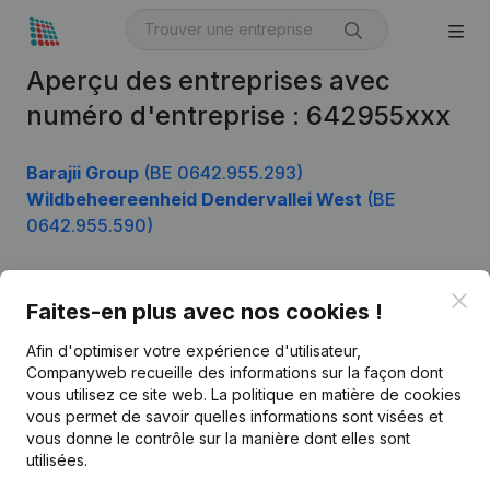
Aperçu des entreprises avec
numéro d'entreprise : 642955xxx
Barajii Group
(BE 0642.955.293)
Wildbeheereenheid Dendervallei West
(BE
0642.955.590)
Clo
Faites-en plus avec nos cookies !
Produit
Afin d'optimiser votre expérience d'utilisateur,
Informations d’entreprise
Companyweb recueille des informations sur la façon dont
Monitoring
vous utilisez ce site web.
La politique en matière de cookies
Français
vous permet de savoir quelles informations sont visées et
Recherche internationale
vous donne le contrôle sur la manière dont elles sont
utilisées.
Kantorenpark Everest
Prospection
Leuvensesteenweg