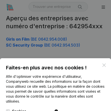
Aperçu des entreprises avec
numéro d'entreprise : 642954xxx
Girls on Film
(BE 0642.954.008)
SC Security Group
(BE 0642.954.503)
Clo
Produit
Faites-en plus avec nos cookies !
Informations d’entreprise
Afin d'optimiser votre expérience d'utilisateur,
Companyweb recueille des informations sur la façon dont
Monitoring
Français
vous utilisez ce site web.
La politique en matière de cookies
vous permet de savoir quelles informations sont visées et
Recherche internationale
vous donne le contrôle sur la manière dont elles sont
Kantorenpark Everest
Prospection
utilisées.
Leuvensesteenweg
iOS app
248D,