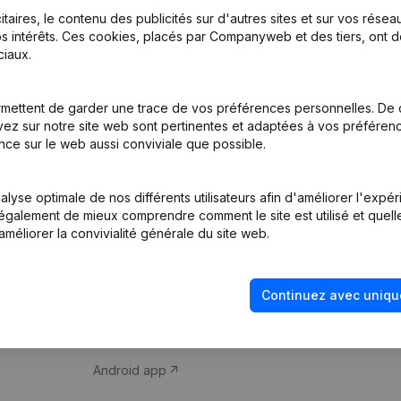
itaires, le contenu des publicités sur d'autres sites et sur vos rése
s intérêts. Ces cookies, placés par Companyweb et des tiers, ont d
iaux.
mettent de garder une trace de vos préférences personnelles. De 
ez sur notre site web sont pertinentes et adaptées à vos préférence
Produit
Thème
nce sur le web aussi conviviale que possible.
Informations
Compliance et pré
d’entreprise
fraude
lyse optimale de nos différents utilisateurs afin d'améliorer l'expé
nt également de mieux comprendre comment le site est utilisé et quell
Monitoring
Consulter des co
améliorer la convivialité générale du site web.
Recherche
Recherche de nu
internationale
Vérification de la 
Continuez avec uniqu
Prospection
iOS app
Android app