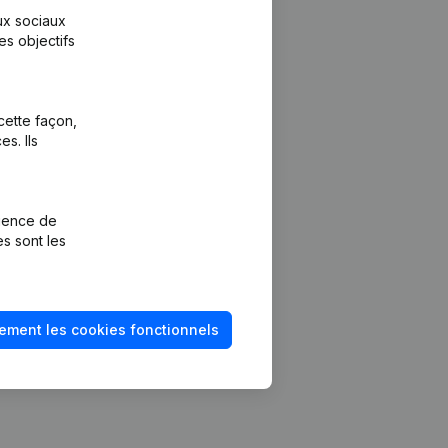
aux sociaux
es objectifs
cette façon,
s. Ils
Plateforme
vention de la
Intégrations
rience de
Intégrations
es sont les
mptes annuels
personnalisées
méro de TVA
Expérience de
paiement
solvabilité
ement les cookies fonctionnels
Contact
Tarifs