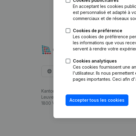
Cookies publicitaires
En acceptant les cookies public
est personnalisé et adapté à vo
commerciaux et de réseaux soc
Cookies de préférence
Les cookies de préférence per
les informations que vous recev
servent à rendre votre expérie
Cookies analytiques
Ces cookies fournissent une ana
Français
l'utilisateur. Ils nous permette
pages importantes. Ceci afin d'
Kantorenpark Everest
Leuvensesteenweg 248D,
Accepter tous les cookies
1800 Vilvoorde