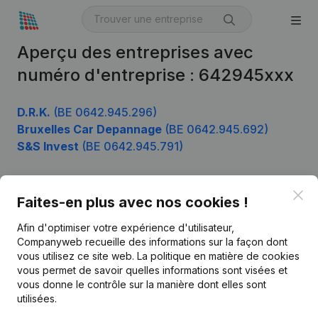
Aperçu des entreprises avec
numéro d'entreprise : 642945xxx
D.R.K.
(BE 0642.945.296)
Bruxelles Car Depannage
(BE 0642.945.692)
S&S Invest
(BE 0642.945.791)
Clo
Faites-en plus avec nos cookies !
Produit
Afin d'optimiser votre expérience d'utilisateur,
Informations d’entreprise
Companyweb recueille des informations sur la façon dont
Monitoring
vous utilisez ce site web.
La politique en matière de cookies
Français
vous permet de savoir quelles informations sont visées et
Recherche internationale
vous donne le contrôle sur la manière dont elles sont
utilisées.
Kantorenpark Everest
Prospection
Leuvensesteenweg