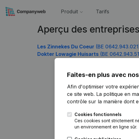
Produit
Tarifs
Aperçu des entreprise
Les Zinnekes Du Coeur
(BE 0642.943.021
Dokter Lowagie Huisarts
(BE 0642.943.51
Faites-en plus avec nos
Afin d'optimiser votre expérie
ce site web.
La politique en ma
contrôle sur la manière dont ell
Cookies fonctionnels
Ces cookies sont strictement n
un environnement en ligne sûr.