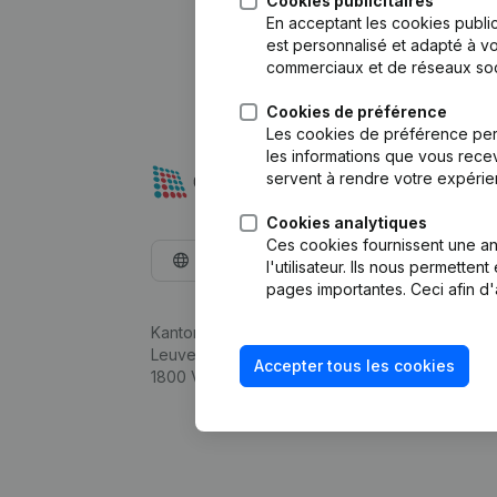
Cookies publicitaires
En acceptant les cookies public
est personnalisé et adapté à vo
commerciaux et de réseaux soc
Cookies de préférence
Les cookies de préférence per
les informations que vous recev
servent à rendre votre expérie
Cookies analytiques
Ces cookies fournissent une ana
Français
l'utilisateur. Ils nous permette
pages importantes. Ceci afin d'
Kantorenpark Everest
Leuvensesteenweg 248D,
Accepter tous les cookies
1800 Vilvoorde