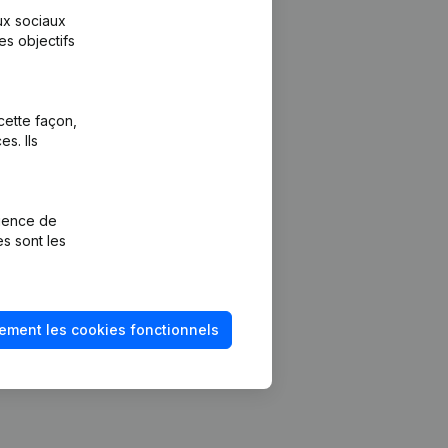
aux sociaux
es objectifs
cette façon,
s. Ils
Plateforme
vention de la
Intégrations
rience de
Intégrations
es sont les
mptes annuels
personnalisées
méro de TVA
Expérience de
paiement
solvabilité
ement les cookies fonctionnels
Contact
Tarifs