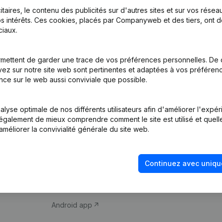
itaires, le contenu des publicités sur d'autres sites et sur vos rése
s intérêts. Ces cookies, placés par Companyweb et des tiers, ont d
iaux.
mettent de garder une trace de vos préférences personnelles. De 
ez sur notre site web sont pertinentes et adaptées à vos préférence
Produit
Thème
nce sur le web aussi conviviale que possible.
Informations
Compliance et pré
d’entreprise
fraude
lyse optimale de nos différents utilisateurs afin d'améliorer l'expé
nt également de mieux comprendre comment le site est utilisé et quell
Monitoring
Consulter des co
améliorer la convivialité générale du site web.
Recherche
Recherche de nu
internationale
Vérification de la 
Continuez avec uniqu
Prospection
iOS app
Android app