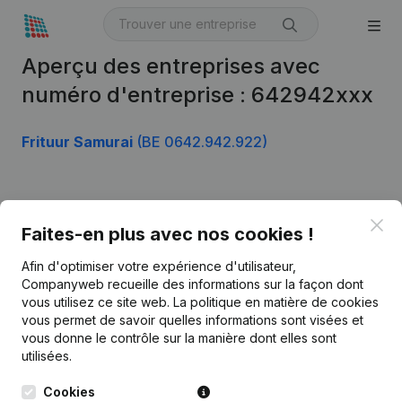
Aperçu des entreprises avec
numéro d'entreprise : 642942xxx
Frituur Samurai
(BE 0642.942.922)
Produit
Clo
Faites-en plus avec nos cookies !
Informations d’entreprise
Afin d'optimiser votre expérience d'utilisateur,
Monitoring
Français
Companyweb recueille des informations sur la façon dont
vous utilisez ce site web.
La politique en matière de cookies
Recherche internationale
vous permet de savoir quelles informations sont visées et
vous donne le contrôle sur la manière dont elles sont
Kantorenpark Everest
Prospection
utilisées.
Leuvensesteenweg
iOS app
248D,
Cookies
1800 Vilvoorde