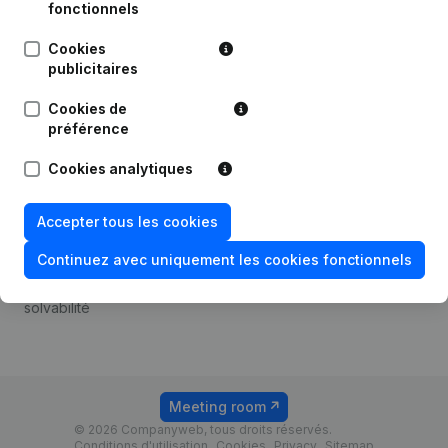
Android app
fonctionnels
Cookies
publicitaires
Thème
Plateforme
Cookies de
Compliance et prévention
Intégrations
préférence
de la fraude
Intégrations
Cookies analytiques
Consulter des comptes
personnalisées
annuels
Expérience de paiement
Accepter tous les cookies
Recherche de numéro de
Contact
TVA
Continuez avec uniquement les cookies fonctionnels
Tarifs
Vérification de la
solvabilité
Meeting room
© 2026 Companyweb, tous droits réservés.
Conditions d'utilisation
Cookies
Privacy
Sitemap