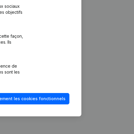
aux sociaux
es objectifs
cette façon,
s. Ils
Plateforme
vention de la
Intégrations
rience de
Intégrations
es sont les
mptes annuels
personnalisées
méro de TVA
Expérience de
paiement
solvabilité
ement les cookies fonctionnels
Contact
Tarifs