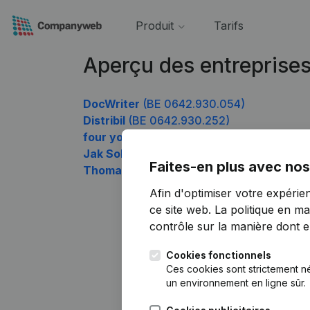
Produit
Tarifs
Aperçu des entreprise
DocWriter
(BE 0642.930.054)
Distribil
(BE 0642.930.252)
four you dance
(BE 0642.930.450)
Jak Solutions
(BE 0642.930.747)
Faites-en plus avec nos
Thomas De Bie Kinesitherapie
(BE 0642.
Afin d'optimiser votre expérie
ce site web.
La politique en ma
contrôle sur la manière dont ell
Cookies fonctionnels
Ces cookies sont strictement n
un environnement en ligne sûr.