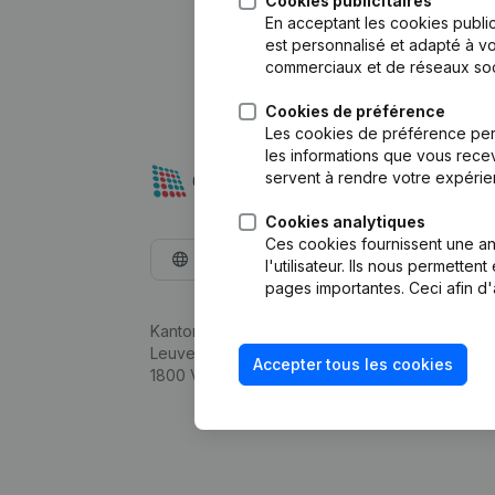
Cookies publicitaires
En acceptant les cookies public
est personnalisé et adapté à vo
commerciaux et de réseaux soc
Cookies de préférence
Les cookies de préférence per
les informations que vous recev
servent à rendre votre expérie
Cookies analytiques
Ces cookies fournissent une ana
Français
l'utilisateur. Ils nous permette
pages importantes. Ceci afin d'
Kantorenpark Everest
Leuvensesteenweg 248D,
Accepter tous les cookies
1800 Vilvoorde