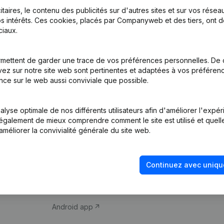
itaires, le contenu des publicités sur d'autres sites et sur vos rése
s intérêts. Ces cookies, placés par Companyweb et des tiers, ont d
iaux.
mettent de garder une trace de vos préférences personnelles. De 
ez sur notre site web sont pertinentes et adaptées à vos préférence
Produit
Thème
nce sur le web aussi conviviale que possible.
Informations
Compliance et pré
d’entreprise
fraude
lyse optimale de nos différents utilisateurs afin d'améliorer l'expé
nt également de mieux comprendre comment le site est utilisé et quell
Monitoring
Consulter des co
améliorer la convivialité générale du site web.
Recherche
Recherche de nu
internationale
Vérification de la 
Continuez avec uniqu
Prospection
iOS app
Android app