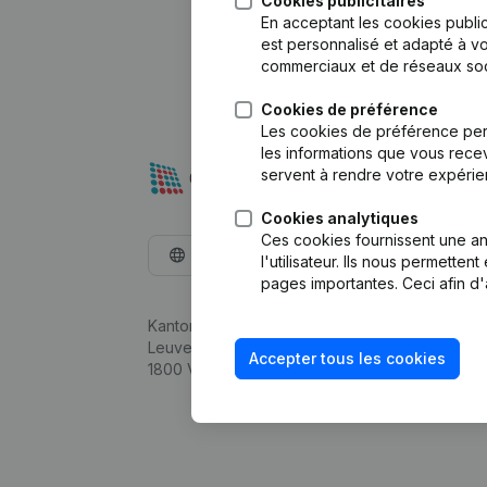
Cookies publicitaires
En acceptant les cookies public
est personnalisé et adapté à vo
commerciaux et de réseaux soc
Cookies de préférence
Les cookies de préférence per
les informations que vous recev
servent à rendre votre expérie
Cookies analytiques
Ces cookies fournissent une ana
Français
l'utilisateur. Ils nous permette
pages importantes. Ceci afin d'
Kantorenpark Everest
Leuvensesteenweg 248D,
Accepter tous les cookies
1800 Vilvoorde