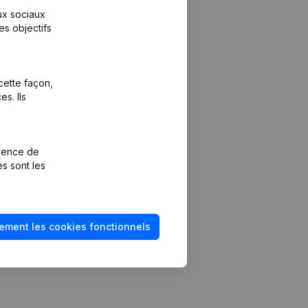
aux sociaux
es objectifs
cette façon,
s. Ils
Plateforme
vention de la
Intégrations
rience de
Intégrations
es sont les
mptes annuels
personnalisées
méro de TVA
Expérience de
paiement
solvabilité
ement les cookies fonctionnels
Contact
Tarifs