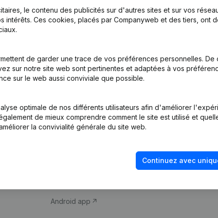
itaires, le contenu des publicités sur d'autres sites et sur vos rése
s intérêts. Ces cookies, placés par Companyweb et des tiers, ont d
iaux.
mettent de garder une trace de vos préférences personnelles. De 
ez sur notre site web sont pertinentes et adaptées à vos préférence
Produit
Thème
nce sur le web aussi conviviale que possible.
Informations
Compliance et pré
d’entreprise
fraude
lyse optimale de nos différents utilisateurs afin d'améliorer l'expé
nt également de mieux comprendre comment le site est utilisé et quell
Monitoring
Consulter des co
améliorer la convivialité générale du site web.
Recherche
Recherche de nu
internationale
Vérification de la 
Continuez avec uniqu
Prospection
iOS app
Android app