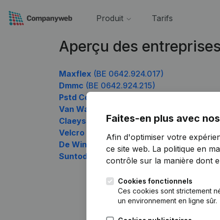
Produit
Tarifs
Aperçu des entreprise
Maxflex
(BE 0642.924.017)
Dmmc
(BE 0642.924.215)
Pstd Consult
(BE 0642.924.314)
Van Waes Consulting
(BE 0642.924.413)
Faites-en plus avec nos
Claeyssens en Couckuyt
(BE 0642.924.51
Velcro Holdings Belgium
(BE 0642.924.611
Afin d'optimiser votre expérie
De Windmolen
(BE 0642.924.809)
ce site web.
La politique en ma
Suntoday
(BE 0642.924.908)
contrôle sur la manière dont ell
Cookies fonctionnels
Ces cookies sont strictement n
un environnement en ligne sûr.