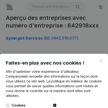
Aperçu des entreprises avec
numéro d'entreprise : 642918xxx
Synergist Services
(BE 0642.918.077)
Produit
Clo
Faites-en plus avec nos cookies !
Informations d’entreprise
Afin d'optimiser votre expérience d'utilisateur,
Monitoring
Français
Companyweb recueille des informations sur la façon dont
vous utilisez ce site web.
La politique en matière de cookies
Recherche internationale
vous permet de savoir quelles informations sont visées et
vous donne le contrôle sur la manière dont elles sont
Kantorenpark Everest
Prospection
utilisées.
Leuvensesteenweg
iOS app
248D,
Cookies
1800 Vilvoorde