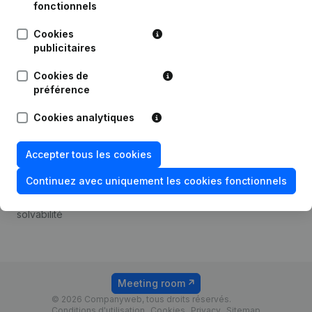
Android app
fonctionnels
Cookies
publicitaires
Thème
Plateforme
Cookies de
Compliance et prévention
Intégrations
préférence
de la fraude
Intégrations
Cookies analytiques
Consulter des comptes
personnalisées
annuels
Expérience de paiement
Accepter tous les cookies
Recherche de numéro de
Contact
TVA
Continuez avec uniquement les cookies fonctionnels
Tarifs
Vérification de la
solvabilité
Meeting room
© 2026 Companyweb, tous droits réservés.
Conditions d'utilisation
Cookies
Privacy
Sitemap