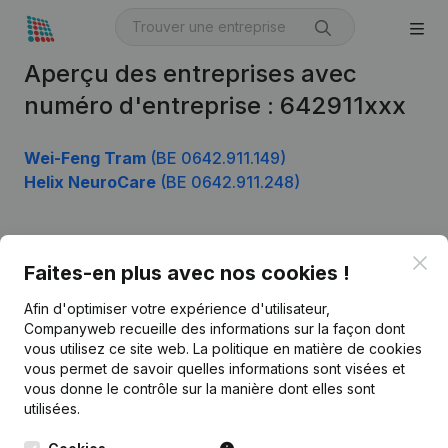
Aperçu des entreprises avec
numéro d'entreprise : 642911xxx
Wei-Feng Tram
(BE 0642.911.149)
Helix NeuroCare
(BE 0642.911.248)
Clo
Produit
Faites-en plus avec nos cookies !
Informations d’entreprise
Afin d'optimiser votre expérience d'utilisateur,
Companyweb recueille des informations sur la façon dont
Monitoring
Français
vous utilisez ce site web.
La politique en matière de cookies
vous permet de savoir quelles informations sont visées et
Recherche internationale
vous donne le contrôle sur la manière dont elles sont
Kantorenpark Everest
Prospection
utilisées.
Leuvensesteenweg
iOS app
248D,