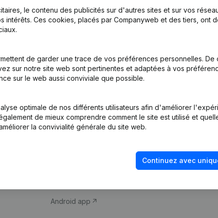
itaires, le contenu des publicités sur d'autres sites et sur vos rése
s intérêts. Ces cookies, placés par Companyweb et des tiers, ont d
iaux.
mettent de garder une trace de vos préférences personnelles. De 
ez sur notre site web sont pertinentes et adaptées à vos préférence
Produit
Thème
nce sur le web aussi conviviale que possible.
Informations
Compliance et pré
d’entreprise
fraude
lyse optimale de nos différents utilisateurs afin d'améliorer l'expé
nt également de mieux comprendre comment le site est utilisé et quell
Monitoring
Consulter des co
améliorer la convivialité générale du site web.
Recherche
Recherche de nu
internationale
Vérification de la 
Continuez avec uniqu
Prospection
iOS app
Android app