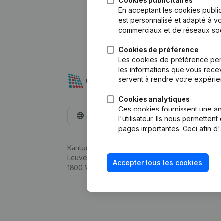
Cookies publicitaires
En acceptant les cookies public
est personnalisé et adapté à vo
commerciaux et de réseaux soc
Cookies de préférence
Les cookies de préférence per
les informations que vous recev
servent à rendre votre expérie
Cookies analytiques
Ces cookies fournissent une ana
Français
l'utilisateur. Ils nous permette
pages importantes. Ceci afin d'
Kantorenpark Everest
Leuvensesteenweg 248D,
Accepter tous les cookies
1800 Vilvoorde