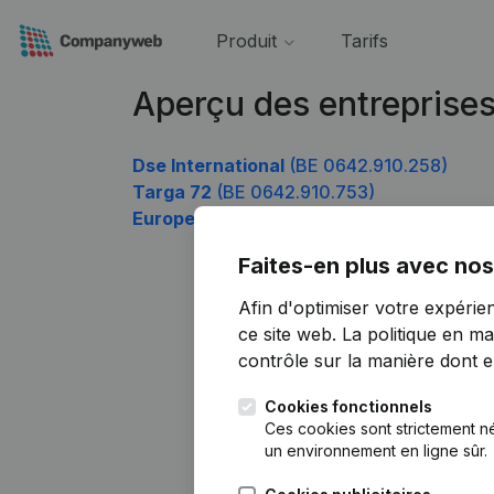
Produit
Tarifs
Aperçu des entreprise
Dse International
(BE 0642.910.258)
Targa 72
(BE 0642.910.753)
European Transportation Service
(BE 06
Faites-en plus avec nos
Afin d'optimiser votre expérie
ce site web.
La politique en ma
contrôle sur la manière dont ell
Cookies fonctionnels
Ces cookies sont strictement n
un environnement en ligne sûr.