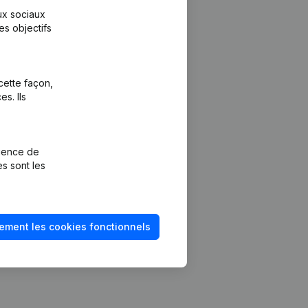
aux sociaux
es objectifs
cette façon,
s. Ils
Plateforme
vention de la
Intégrations
rience de
Intégrations
es sont les
mptes annuels
personnalisées
méro de TVA
Expérience de
paiement
solvabilité
ement les cookies fonctionnels
Contact
Tarifs