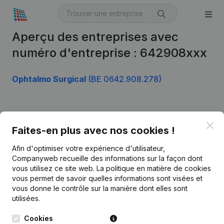
Aperçu des entreprises avec
numéro d'entreprise : 642908xxx
Ophtalmo Surgical
(BE 0642.908.278)
Produit
Clo
Faites-en plus avec nos cookies !
Informations d’entreprise
Afin d'optimiser votre expérience d'utilisateur,
Monitoring
Français
Companyweb recueille des informations sur la façon dont
vous utilisez ce site web.
La politique en matière de cookies
Recherche internationale
vous permet de savoir quelles informations sont visées et
vous donne le contrôle sur la manière dont elles sont
Kantorenpark Everest
Prospection
utilisées.
Leuvensesteenweg
iOS app
248D,
Cookies
1800 Vilvoorde