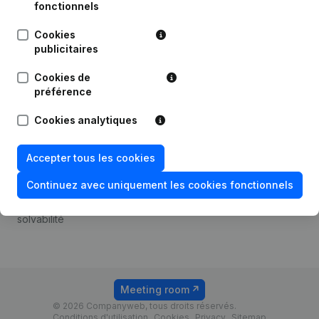
Android app
fonctionnels
Cookies
publicitaires
Thème
Plateforme
Cookies de
Compliance et prévention
Intégrations
préférence
de la fraude
Intégrations
Cookies analytiques
Consulter des comptes
personnalisées
annuels
Expérience de paiement
Accepter tous les cookies
Recherche de numéro de
Contact
TVA
Continuez avec uniquement les cookies fonctionnels
Tarifs
Vérification de la
solvabilité
Meeting room
© 2026 Companyweb, tous droits réservés.
Conditions d'utilisation
Cookies
Privacy
Sitemap